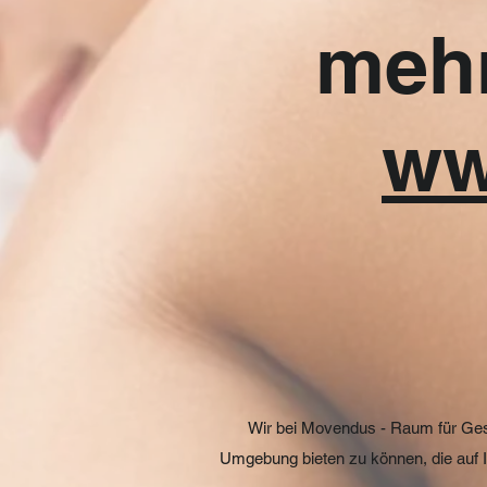
mehr
ww
Wir bei Movendus - Raum für Ges
Umgebung bieten zu können, die auf I